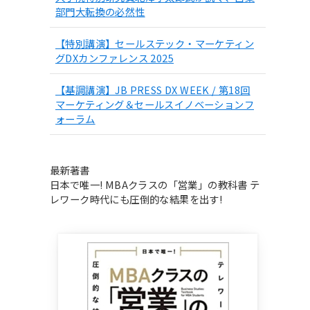
部門大転換の必然性
【特別講演】セールステック・マーケティン
グDXカンファレンス 2025
【基調講演】JB PRESS DX WEEK / 第18回
マーケティング＆セールスイノベーションフ
ォーラム
最新著書
日本で唯一! MBAクラスの「営業」の教科書 テ
レワーク時代にも圧倒的な結果を出す!