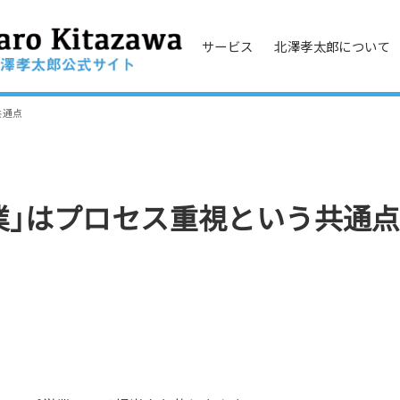
サービス
北澤孝太郎について
共通点
業｣はプロセス重視という共通