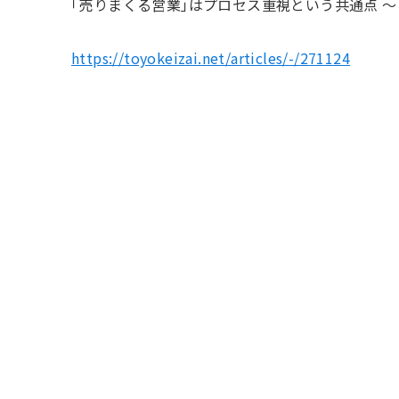
｢売りまくる営業｣はプロセス重視という共通点 
https://toyokeizai.net/articles/-/271124