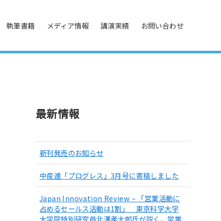
執筆書籍
メディア情報
講演実績
お問い合わせ
最新情報
点
新刊発売のお知らせ
中産連「プログレス」3月号に寄稿しました
Japan Innovation Review – 「営業活動に
占めるセールス活動は1割」 東京科学大学
大学院特別研究員北澤孝太郎氏が説く、営業