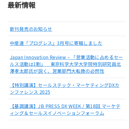
最新情報
新刊発売のお知らせ
中産連「プログレス」3月号に寄稿しました
Japan Innovation Review – 「営業活動に占めるセー
ルス活動は1割」 東京科学大学大学院特別研究員北
澤孝太郎氏が説く、営業部門大転換の必然性
【特別講演】セールステック・マーケティングDXカ
ンファレンス 2025
【基調講演】JB PRESS DX WEEK / 第18回 マーケテ
ィング＆セールスイノベーションフォーラム